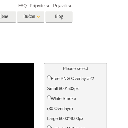
FAQ
Prijavite se
Prijaviti se
ijene
Dućan
Blog
es
Video
LUT-ovi za uređivanje videa
Profesionalni video slojevi
ija
Uređivanje fotografija nekretnina
Please select
Free PNG Overlay #22
bavu
Small 800*533px
ijama
Obnova fotografija
White Smoke
(30 Overlays)
Large 6000*4000px