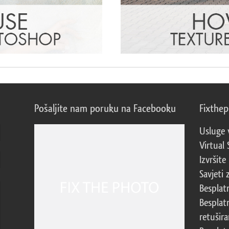
Pošaljite nam poruku na Facebooku
Fixthe
Usluge 
Virtual 
Izvršite
Savjeti 
Besplat
Besplat
retušira