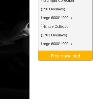
Sunlight Collection
I
Video Editing Services
(290 Overlays)
Large 6000*4000px
Entire Collection
(1783 Overlays)
Large 6000*4000px
Free download