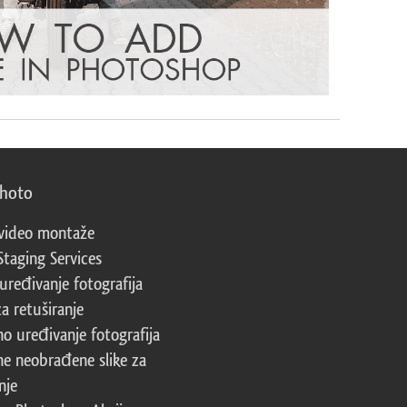
photo
video montaže
Staging Services
 uređivanje fotografija
za retuširanje
no uređivanje fotografija
ne neobrađene slike za
nje