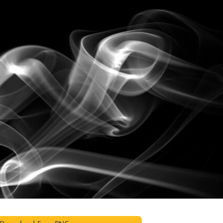
fotografija proizvoda
Uređivanje fotografija nakita
Podaci za obuku A