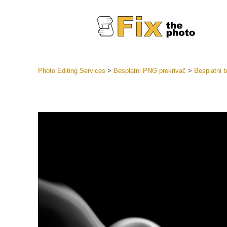
Photo Editing Services
>
Besplatni PNG prekrivač
>
Besplatni b
Lightroom
LR Preset
Retuš
Predposta
ponude
Mobilne P
Uređivanje 