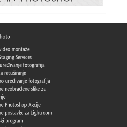
photo
video montaže
Staging Services
 uređivanje fotografija
za retuširanje
no uređivanje fotografija
ne neobrađene slike za
nje
ne Photoshop Akcije
ne postavke za Lightroom
ski program