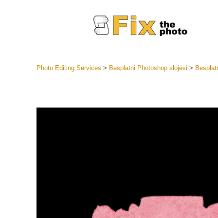
Photo Editing Services
>
Besplatni Photoshop slojevi
>
Besplat
Lightroom
LR Preset
Retuš
Predposta
ponude
Mobilne P
Uređivanje 