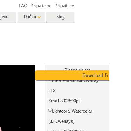
FAQ
Prijavite se
Prijaviti se
ijene
Dućan
Blog
es
Video
LUT-ovi za uređivanje videa
Profesionalni video slojevi
ija
Uređivanje fotografija nekretnina
Please select
Download Free
Free Watercolor Overlay
bavu
#13
ijama
Obnova fotografija
Small 800*500px
Lightcoral Watercolar
(33 Overlays)