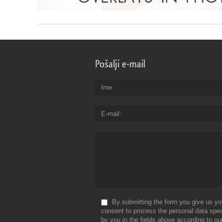
Pošalji e-mail
Ime
E-mail
By submitting the form you give us yo
consent to process the personal data spec
by you in the fields above according to ou