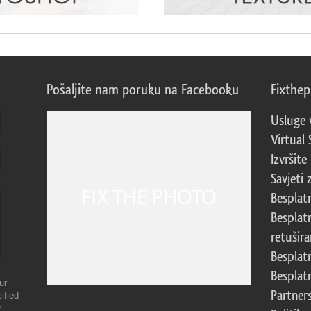
Pošaljite nam poruku na Facebooku
Fixthe
Usluge 
Virtual 
Izvršite
Savjeti 
Besplat
Besplat
retušira
Besplat
Besplat
ur
Partner
ified
r