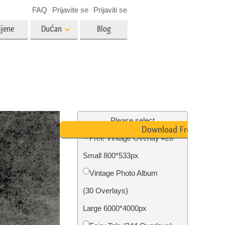
FAQ
Prijavite se
Prijaviti se
ijene
Dućan
Blog
es
Video
LUT-ovi za uređivanje videa
Profesionalni video slojevi
ija
Uređivanje fotografija nekretnina
Please select
Download Free
Free Vintage Overlay #28
bavu
Small 800*533px
ijama
Obnova fotografija
Vintage Photo Album
(30 Overlays)
Large 6000*4000px