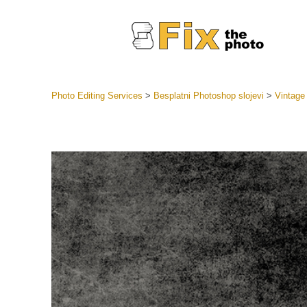
Photo Editing Services
>
Besplatni Photoshop slojevi
>
Vintage
Lightroom
LR Preset
Retuš
Predposta
ponude
Mobilne P
Uređivanje 