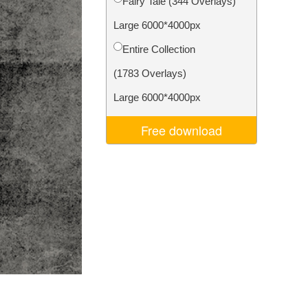
Fairy Tale (344 Overlays)
I
Video Editing Services
Large 6000*4000px
Entire Collection
(1783 Overlays)
Large 6000*4000px
Free download