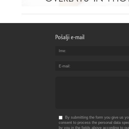
Pošalji e-mail
Ime
E-mail
By submitting the form you give us yo
consent to process the personal data spec
by you in the fields above according to ou