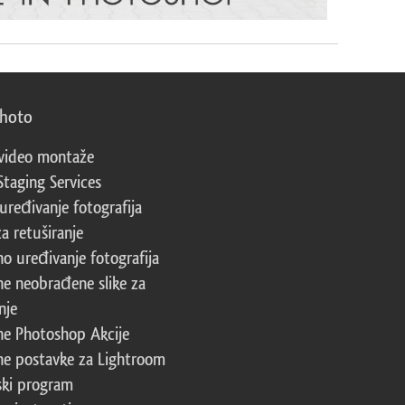
photo
video montaže
Staging Services
 uređivanje fotografija
za retuširanje
no uređivanje fotografija
ne neobrađene slike za
nje
ne Photoshop Akcije
ne postavke za Lightroom
ski program