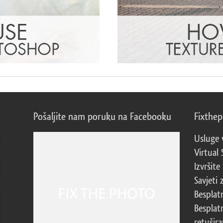
Pošaljite nam poruku na Facebooku
Fixthe
Usluge 
Virtual 
Izvršite
Savjeti 
Besplat
Besplat
retušira