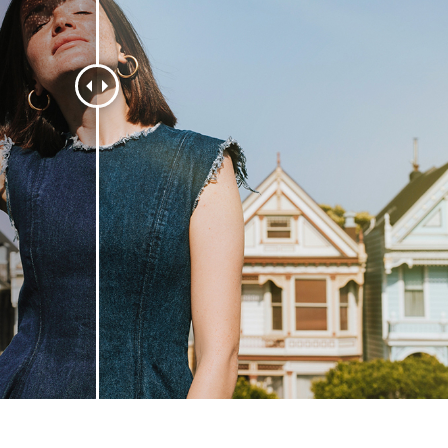
fotografija proizvoda
Uređivanje fotografija nakita
Podaci za obuku A