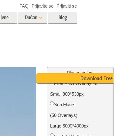
FAQ
Prijavite se
Prijaviti se
ijene
Dućan
Blog
es
Video
LUT-ovi za uređivanje videa
Profesionalni video slojevi
ija
Uređivanje fotografija nekretnina
Please select
Download Free PNG
Free PNG Overlay #5
bavu
Small 800*533px
ijama
Obnova fotografija
Sun Flares
(50 Overlays)
Large 6000*4000px