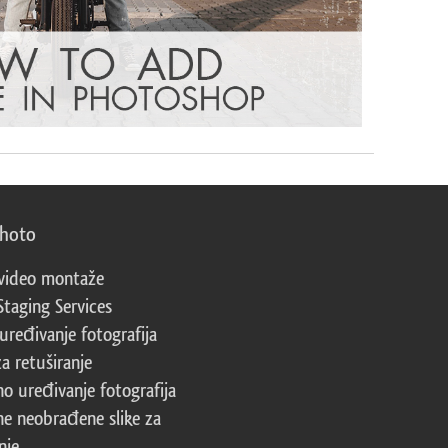
photo
video montaže
Staging Services
 uređivanje fotografija
za retuširanje
no uređivanje fotografija
ne neobrađene slike za
nje