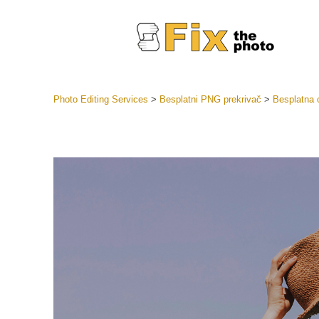
Photo Editing Services
>
Besplatni PNG prekrivač
>
Besplatna 
Lightroom
LR Preset
Retuš
Predposta
ponude
Mobilne P
Uređivanje 