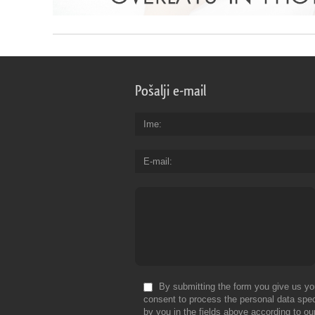
Pošalji e-mail
Ime
E-mail
By submitting the form you give us yo
consent to process the personal data spec
by you in the fields above according to ou