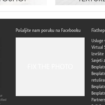
Pošaljite nam poruku na Facebooku
Fixthe
Usluge 
Virtual 
Izvršite
Savjeti 
Besplat
Besplat
retušira
Besplat
Besplat
ur
Partner
ified
r