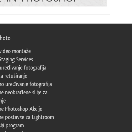
photo
video montaže
Staging Services
 uređivanje fotografija
za retuširanje
no uređivanje fotografija
ne neobrađene slike za
nje
ne Photoshop Akcije
ne postavke za Lightroom
ski program