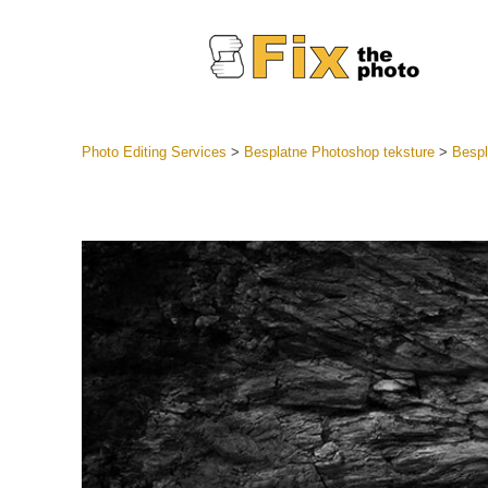
Photo Editing Services
>
Besplatne Photoshop teksture
>
Bespl
Lightroom
LR Preset
Retuš
Predposta
ponude
Mobilne P
Uređivanje 