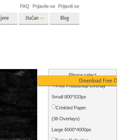
FAQ
Prijavite se
Prijaviti se
ijene
Dućan
Blog
es
Video
LUT-ovi za uređivanje videa
Profesionalni video slojevi
ija
Uređivanje fotografija nekretnina
Please select
Download Free Overlay
Free Photoshop Overlay
bavu
Small 800*533px
ijama
Obnova fotografija
Сrinkled Paper
(36 Overlays)
Large 6000*4000px