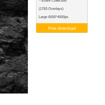
Entire Collection
I
Video Editing Services
(1783 Overlays)
Large 6000*4000px
Free download