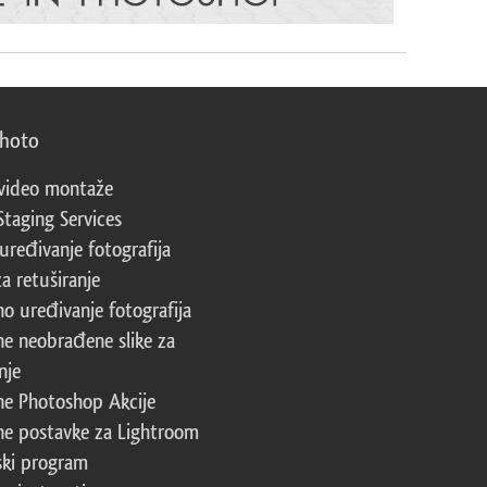
photo
video montaže
Staging Services
 uređivanje fotografija
za retuširanje
no uređivanje fotografija
ne neobrađene slike za
nje
ne Photoshop Akcije
ne postavke za Lightroom
ski program