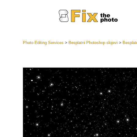
Photo Editing Services
>
Besplatni Photoshop slojevi
>
Besplat
Lightroom
LR Preset
Retuš
Predposta
ponude
Mobilne P
Uređivanje 