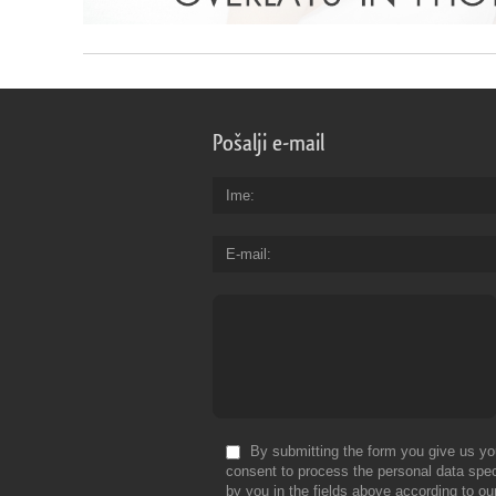
Pošalji e-mail
Ime
E-mail
By submitting the form you give us yo
consent to process the personal data spec
by you in the fields above according to ou