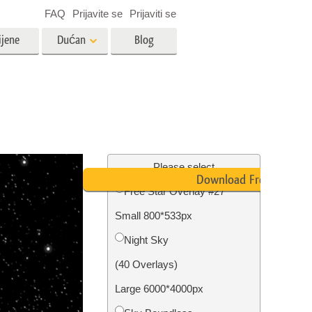
FAQ
Prijavite se
Prijaviti se
ijene
Dućan
Blog
es
Video
LUT-ovi za uređivanje videa
Profesionalni video slojevi
ija
Uređivanje fotografija nekretnina
Please select
Download Free
Free Star Overlay #27
bavu
Small 800*533px
ijama
Obnova fotografija
Night Sky
(40 Overlays)
Large 6000*4000px