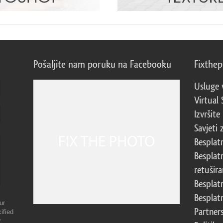
Pošaljite nam poruku na Facebooku
Fixthe
Usluge 
Virtual 
Izvršite
Savjeti 
Besplat
Besplat
retušira
Besplat
Besplat
ur
Partner
ified
r