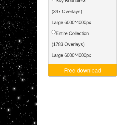
Sky Boundless
I
Video Editing Services
(347 Overlays)
Large 6000*4000px
Entire Collection
(1783 Overlays)
Large 6000*4000px
Free download