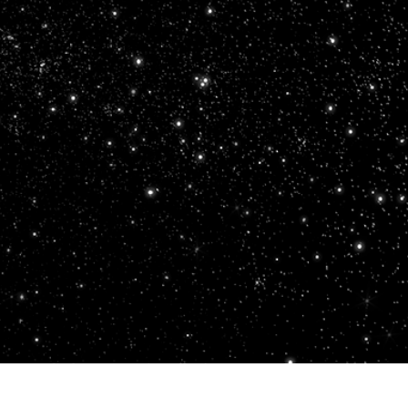
fotografija proizvoda
Uređivanje fotografija nakita
Podaci za obuku A