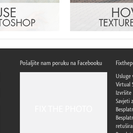
Pošaljite nam poruku na Facebooku
Fixthe
Usluge 
Virtual 
Izvršite
Savjeti 
Besplat
Besplat
retušira