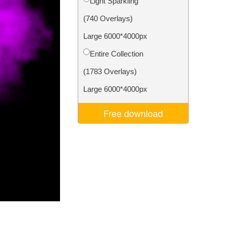
Light Sparkling
I
Video Editing Services
(740 Overlays)
Large 6000*4000px
Entire Collection
(1783 Overlays)
Large 6000*4000px
Free download