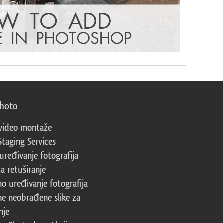
photo
video montaže
Staging Services
 uređivanje fotografija
za retuširanje
no uređivanje fotografija
ne neobrađene slike za
nje