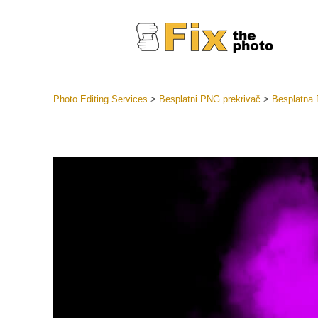
Photo Editing Services
>
Besplatni PNG prekrivač
>
Besplatna
Lightroom
LR Preset
Retuš
Predposta
ponude
Mobilne P
Uređivanje 