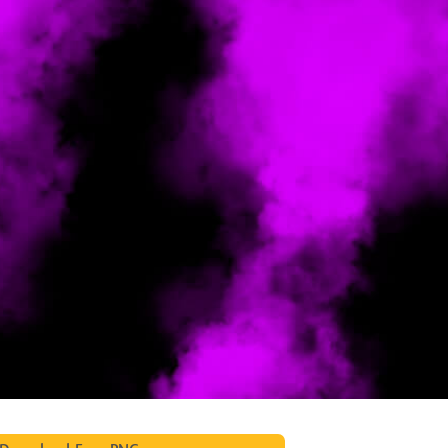
fotografija proizvoda
Uređivanje fotografija nakita
Podaci za obuku A