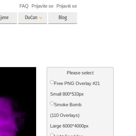
FAQ
Prijavite se
Prijaviti se
ijene
Dućan
Blog
es
Video
LUT-ovi za uređivanje videa
Profesionalni video slojevi
ija
Uređivanje fotografija nekretnina
Please select
Free PNG Overlay #21
bavu
Small 800*533px
ijama
Obnova fotografija
Smoke Bomb
(110 Overlays)
Large 6000*4000px