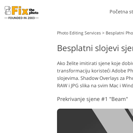
Početna s
FOUNDED IN 2003
Lightroom
Photo Editing Services
>
Besplatni Pho
Besplatni slojevi s
Lightroom Presets
Pho
LR Preset zbirke
Če
Retuširanje portreta
Ako želite imitirati sjene koje do
Predpostavke najbolje
Pho
transformaciju koristeći Adobe Ph
ponude
Ph
slojevima. Shadow Overlays za Pho
Mobilne Presets
Cij
RAW i JPG slika na svim Mac i Wi
Cij
Prekrivanje sjene #1 "Beam"
Uređivanje vjenčanih
fotografija