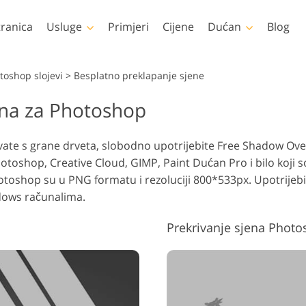
tranica
Usluge
Primjeri
Cijene
Dućan
Blog
Photoshop
Templates
toshop slojevi
>
Besplatno preklapanje sjene
jena za Photoshop
toshop Akcije
Svi predlošci
LUT-ov
videa
Uređivanje fotografija
Uređivan
tke za Photoshop
Marketinški predlošci
Retuširanje tijela
novorođenčeta
ne
Profesi
bivate s grane drveta, slobodno upotrijebite Free Shadow Ov
toshop slojevi
Valentinovo čestitke
slojevi
otoshop, Creative Cloud, GIMP, Paint Dućan Pro i bilo koji 
otoshop teksture
Pozivnice za vjenčanje
toshop su u PNG formatu i rezoluciji 800*533px. Upotrijebite
ele zbirke Ps Actions
Pozivnica na dječju
ndows računalima.
zabavu
eli paketi Ps slojeva
Modeli za odjeću
Prekrivanje sjena Photo
generirani umjetnom
Manipulacija fotografijama
Obnova
inteligencijom