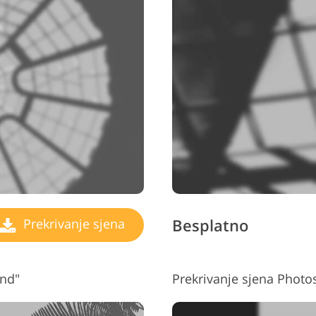
Besplatno
Prekrivanje sjena
and"
Prekrivanje sjena Phot