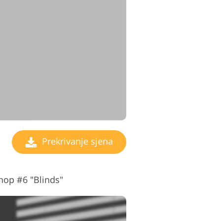
Prekrivanje sjena
op #6 "Blinds"