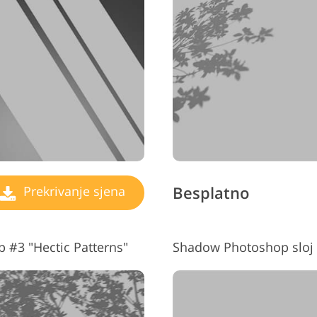
Uređivanje fotografija
Podaci za obuku AI
Usluge 
nakita
Besplatno
Prekrivanje sjena
p #3 "Hectic Patterns"
Shadow Photoshop sloj 