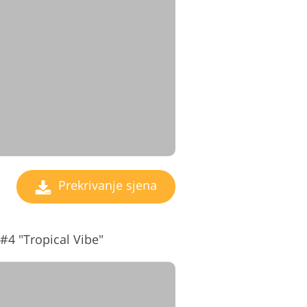
video montaže
Prekrivanje sjena
#4 "Tropical Vibe"