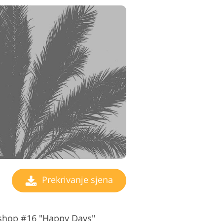
Prekrivanje sjena
oshop #16 "Happy Days"