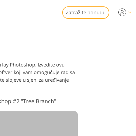
Zatražite ponudu
Video
i za uređivanje
je fotografija
kretnina
onalni video
erlay Photoshop. Izvedite ovu
softver koji vam omogućuje rad sa
 slojeve u sjeni za uređivanje
shop #2 "Tree Branch"
 fotografija