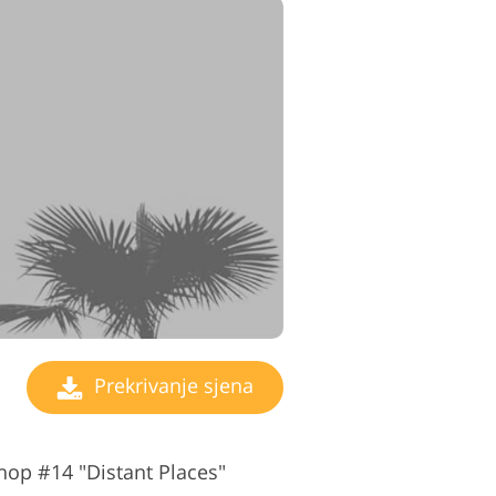
Prekrivanje sjena
op #14 "Distant Places"