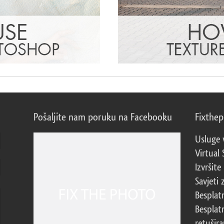
Pošaljite nam poruku na Facebooku
Fixthe
Usluge 
Virtual 
Izvršite
Savjeti 
Besplat
Besplat
retušira