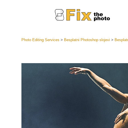
Photo Editing Services
>
Besplatni Photoshop slojevi
>
Besplat
Lightroom
LR Preset
Retuš
Predposta
ponude
Mobilne P
Uređivanje 