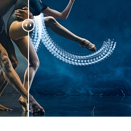
fotografija proizvoda
Uređivanje fotografija nakita
Podaci za obuku A