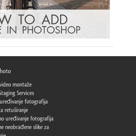
photo
video montaže
Staging Services
 uređivanje fotografija
za retuširanje
no uređivanje fotografija
ne neobrađene slike za
nje