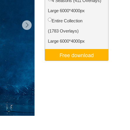
4 Seasons (411 Overlays)
I
Video Editing Services
Large 6000*4000px
Entire Collection
(1783 Overlays)
Large 6000*4000px
Free download