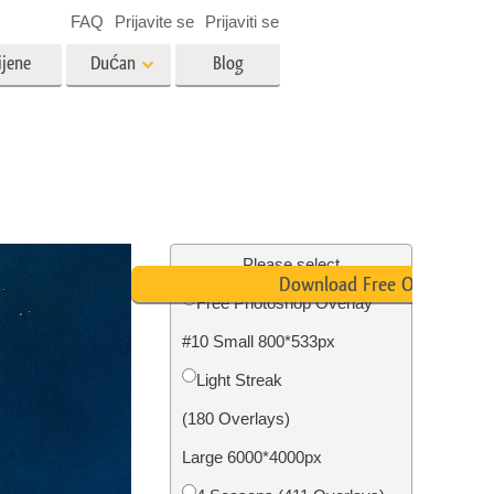
FAQ
Prijavite se
Prijaviti se
ijene
Dućan
Blog
es
Video
LUT-ovi za uređivanje videa
Profesionalni video slojevi
ija
Uređivanje fotografija nekretnina
Please select
Download Free Overlay
Free Photoshop Overlay
bavu
#10 Small 800*533px
ijama
Obnova fotografija
Light Streak
(180 Overlays)
Large 6000*4000px