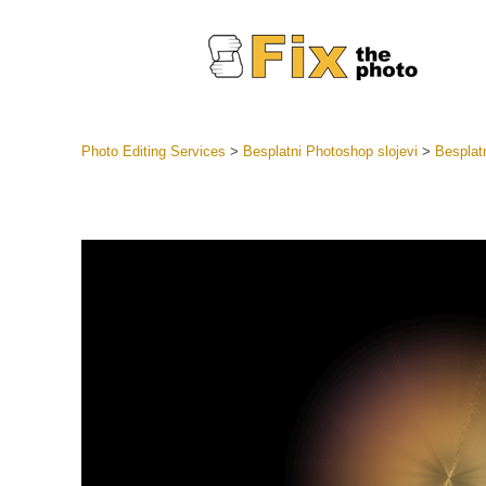
Photo Editing Services
>
Besplatni Photoshop slojevi
>
Besplatn
Lightroom
LR Preset
Retuš
Predposta
ponude
Mobilne P
Uređivanje 