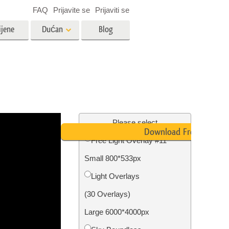
FAQ
Prijavite se
Prijaviti se
ijene
Dućan
Blog
es
Video
LUT-ovi za uređivanje videa
Profesionalni video slojevi
ija
Uređivanje fotografija nekretnina
Please select
Download Free
Free Light Overlay #11
bavu
Small 800*533px
ijama
Obnova fotografija
Light Overlays
(30 Overlays)
Large 6000*4000px