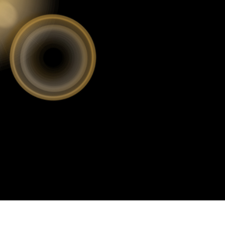
fotografija proizvoda
Uređivanje fotografija nakita
Podaci za obuku A