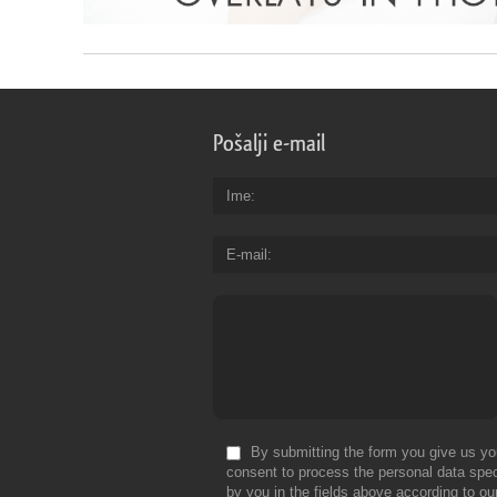
Pošalji e-mail
Ime
E-mail
By submitting the form you give us yo
consent to process the personal data spec
by you in the fields above according to ou