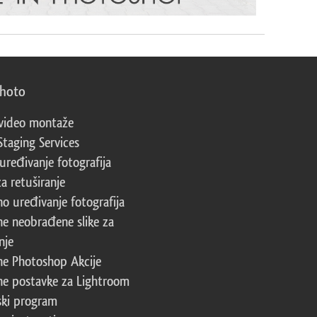
photo
video montaže
Staging Services
 uređivanje fotografija
za retuširanje
no uređivanje fotografija
ne neobrađene slike za
nje
ne Photoshop Akcije
ne postavke za Lightroom
ski program