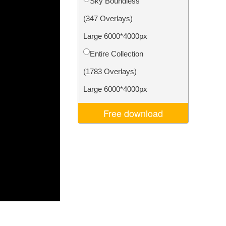
Sky Boundless
I
Video Editing Services
(347 Overlays)
Large 6000*4000px
Entire Collection
(1783 Overlays)
Large 6000*4000px
Free download