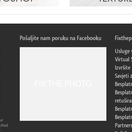
Pošaljite nam poruku na Facebooku
Fixthe
Usluge 
Virtual 
Izvršite
Savjeti 
Besplat
Besplat
retušira
Besplat
Besplat
ur
Partner
ified
r