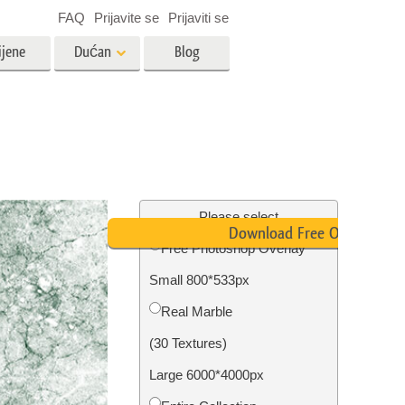
FAQ
Prijavite se
Prijaviti se
ijene
Dućan
Blog
es
Video
LUT-ovi za uređivanje videa
Profesionalni video slojevi
ija
Uređivanje fotografija nekretnina
Please select
Download Free Overlay
Free Photoshop Overlay
bavu
Small 800*533px
ijama
Obnova fotografija
Real Marble
(30 Textures)
Large 6000*4000px