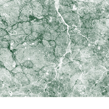
fotografija proizvoda
Uređivanje fotografija nakita
Podaci za obuku A