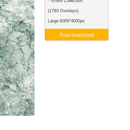
Entire Collection
I
Video Editing Services
(1783 Overlays)
Large 6000*4000px
Free download