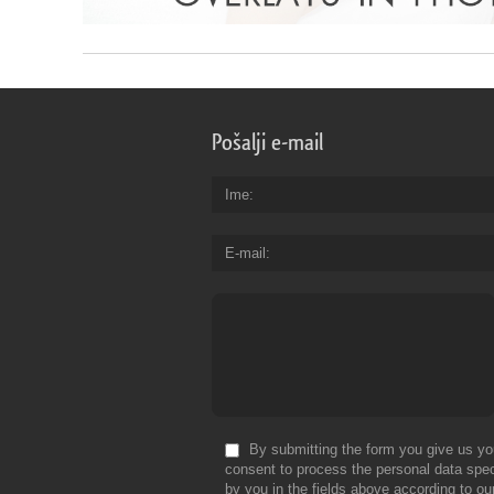
Pošalji e-mail
Ime
E-mail
By submitting the form you give us yo
consent to process the personal data spec
by you in the fields above according to ou