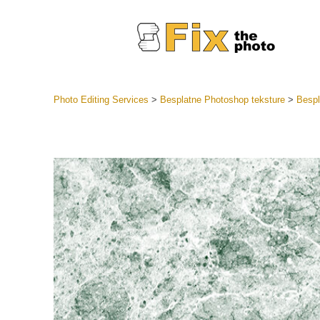
Photo Editing Services
>
Besplatne Photoshop teksture
>
Bespl
Lightroom
LR Preset
Retuš
Predposta
ponude
Mobilne P
Uređivanje 