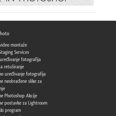
photo
video montaže
Staging Services
 uređivanje fotografija
za retuširanje
no uređivanje fotografija
ne neobrađene slike za
nje
ne Photoshop Akcije
ne postavke za Lightroom
ski program