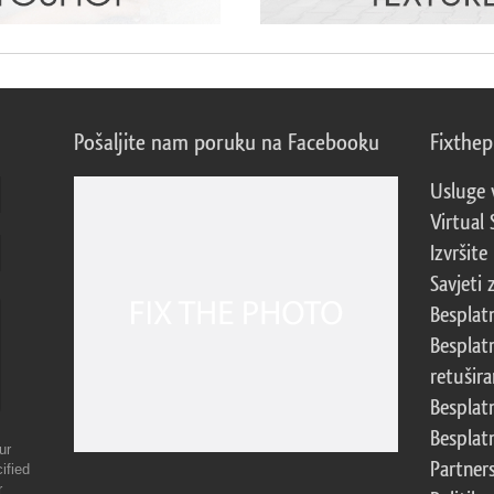
Pošaljite nam poruku na Facebooku
Fixthe
Usluge 
Virtual 
Izvršite
Savjeti 
Besplat
Besplat
retušira
Besplat
Besplat
ur
Partner
ified
r