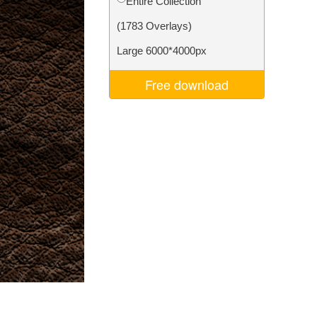
Entire Collection
I
Video Editing Services
(1783 Overlays)
Large 6000*4000px
Free download