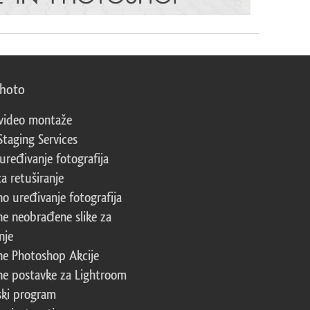
photo
video montaže
Staging Services
 uređivanje fotografija
za retuširanje
no uređivanje fotografija
ne neobrađene slike za
nje
ne Photoshop Akcije
ne postavke za Lightroom
ski program