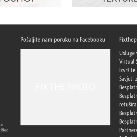
Pošaljite nam poruku na Facebooku
Fixthe
Usluge 
Virtual 
Izvršite
Savjeti 
Besplat
Besplat
retušira
Besplat
Besplat
ur
Partner
ified
r