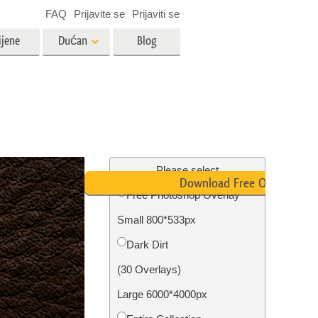
FAQ
Prijavite se
Prijaviti se
ijene
Dućan
Blog
es
Video
LUT-ovi za uređivanje videa
Profesionalni video slojevi
ija
Uređivanje fotografija nekretnina
Please select
Download Free Overlay
Free Photoshop Overlay
bavu
Small 800*533px
ijama
Obnova fotografija
Dark Dirt
(30 Overlays)
Large 6000*4000px