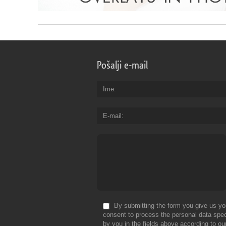
Pošalji e-mail
Ime
E-mail
By submitting the form you give us yo
consent to process the personal data spec
by you in the fields above according to ou