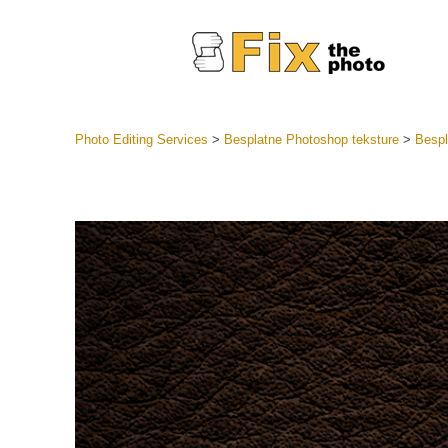
Photo Editing Services
>
Besplatne Photoshop teksture
>
Bespl
Lightroom
LR Preset
Retuš
Predposta
ponude
Mobilne P
Uređivanje 