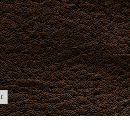
fotografija proizvoda
Uređivanje fotografija nakita
Podaci za obuku A