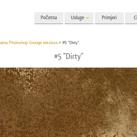
Početna
Usluge
Primjeri
C
stranica
Lightroom
Photoshop
Templat
atna Photoshop Grunge tekstura
>
#5 "Dirty"
#5 "Dirty"
 Presets
Photoshop Akcije
Svi predlošci
 zbirke
Četke za Photoshop
Marketinški predlošci
iranje portreta
Retuširanje tijela
Uređivanje fotograf
novorođenčeta
vke najbolje
Photoshop slojevi
Valentinovo čestitke
Photoshop teksture
Pozivnice za vjenčanje
resets
Cijele zbirke Ps Actions
Pozivnica na dječju za
Cijeli paketi Ps slojeva
vjenčanih fotografija
Modeli za odjeću generirani
Manipulacija fotograf
umjetnom inteligencijom