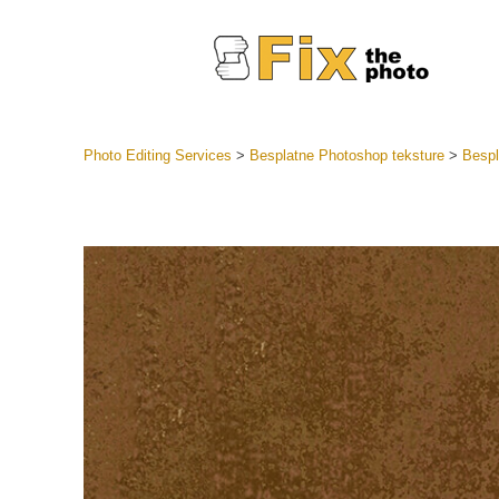
Photo Editing Services
>
Besplatne Photoshop teksture
>
Bespl
Lightroom
LR Preset
Retuš
Predposta
ponude
Mobilne P
Uređivanje 