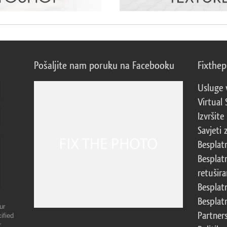
Pošaljite nam poruku na Facebooku
Fixthe
Usluge 
Virtual 
Izvršite
Savjeti 
Besplat
Besplat
retušira
Besplat
Besplat
ur
Partner
ified
r