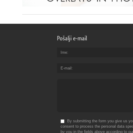
Pošalji e-mail
Ime
E-mail
By submitting the form you give us yo
consent to process the personal data spec
by you in the fields above according to ou