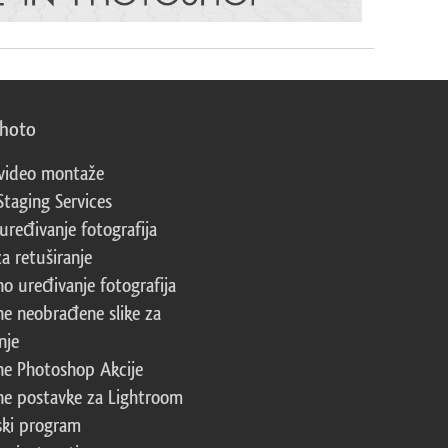
photo
video montaže
Staging Services
 uređivanje fotografija
za retuširanje
no uređivanje fotografija
ne neobrađene slike za
nje
ne Photoshop Akcije
ne postavke za Lightroom
ski program