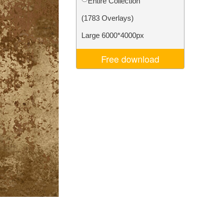
Entire Collection
I
Video Editing Services
(1783 Overlays)
Large 6000*4000px
Free download