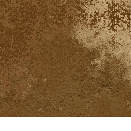
fotografija proizvoda
Uređivanje fotografija nakita
Podaci za obuku A