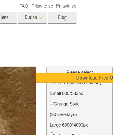
FAQ
Prijavite se
Prijaviti se
ijene
Dućan
Blog
es
Video
LUT-ovi za uređivanje videa
Profesionalni video slojevi
ija
Uređivanje fotografija nekretnina
Please select
Download Free Overlay
Free Photoshop Overlay
bavu
Small 800*533px
ijama
Obnova fotografija
Grunge Style
(30 Overlays)
Large 6000*4000px