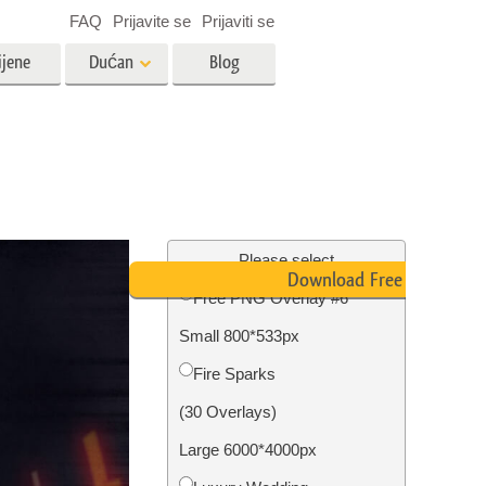
FAQ
Prijavite se
Prijaviti se
ijene
Dućan
Blog
es
Video
LUT-ovi za uređivanje videa
Profesionalni video slojevi
ija
Uređivanje fotografija nekretnina
Please select
Download Free PNG
Free PNG Overlay #6
bavu
Small 800*533px
ijama
Obnova fotografija
Fire Sparks
(30 Overlays)
Large 6000*4000px