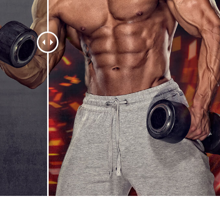
fotografija proizvoda
Uređivanje fotografija nakita
Podaci za obuku A