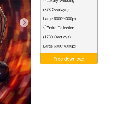
Luxury Wedding
I
Video Editing Services
(373 Overlays)
Large 6000*4000px
Entire Collection
(1783 Overlays)
Large 6000*4000px
Free download