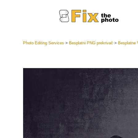
Photo Editing Services
>
Besplatni PNG prekrivač
>
Besplatne 
Lightroom
LR Preset
Retuš
Predposta
ponude
Mobilne P
Uređivanje 