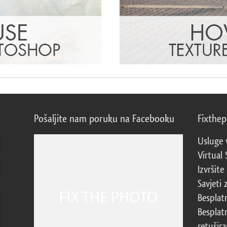
Pošaljite nam poruku na Facebooku
Fixthe
Usluge 
Virtual 
Izvršite
Savjeti 
Besplat
Besplat
retušira