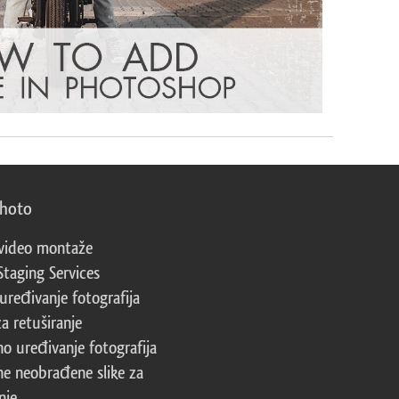
photo
video montaže
Staging Services
 uređivanje fotografija
za retuširanje
no uređivanje fotografija
ne neobrađene slike za
nje