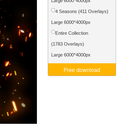
Large 6000*4000px
I
Video Editing Services
4 Seasons (411 Overlays)
Large 6000*4000px
Entire Collection
(1783 Overlays)
Large 6000*4000px
Free download