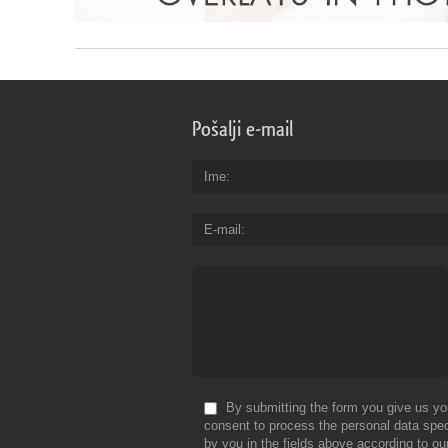
Pošalji e-mail
Ime
E-mail
By submitting the form you give us yo
consent to process the personal data spec
by you in the fields above according to ou