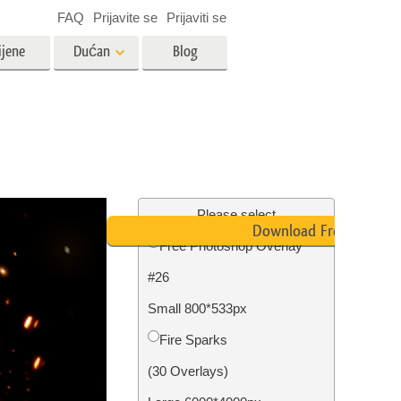
FAQ
Prijavite se
Prijaviti se
ijene
Dućan
Blog
es
Video
LUT-ovi za uređivanje videa
Profesionalni video slojevi
ija
Uređivanje fotografija nekretnina
Please select
Download Free
Free Photoshop Overlay
bavu
#26
ijama
Obnova fotografija
Small 800*533px
Fire Sparks
(30 Overlays)