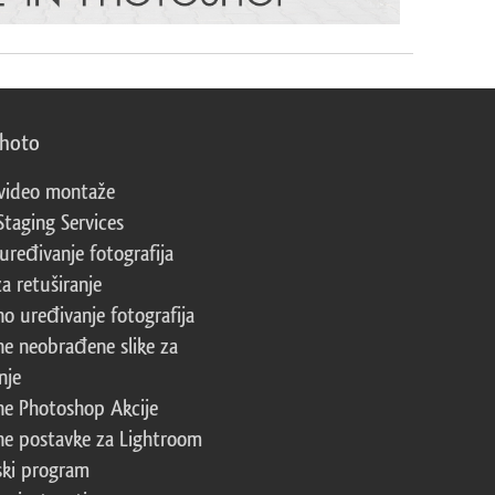
photo
video montaže
Staging Services
 uređivanje fotografija
za retuširanje
no uređivanje fotografija
ne neobrađene slike za
nje
ne Photoshop Akcije
ne postavke za Lightroom
ski program