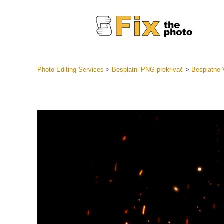
Photo Editing Services
>
Besplatni PNG prekrivač
>
Besplatne 
Lightroom
LR Preset
Retuš
Predposta
ponude
Mobilne P
Uređivanje 