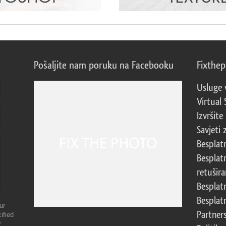
Pošaljite nam poruku na Facebooku
Fixthe
Usluge 
Virtual 
Izvršite
Savjeti 
Besplat
Besplat
retušira
Besplat
Besplat
ur
Partner
ified
r