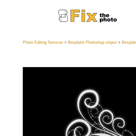
Photo Editing Services
>
Besplatni Photoshop slojevi
>
Besplat
Lightroom
LR Preset
Retuš
Predposta
ponude
Mobilne P
Uređivanje 