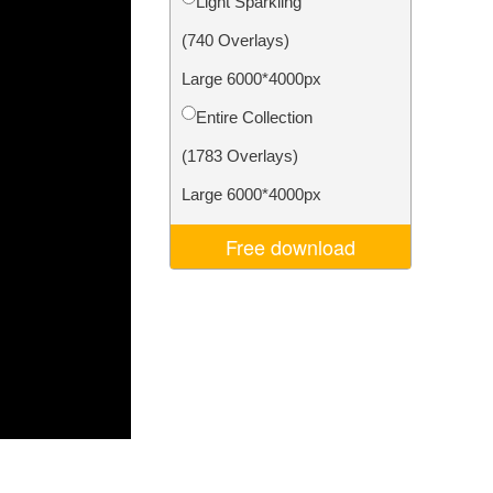
Light Sparkling
I
Video Editing Services
(740 Overlays)
Large 6000*4000px
Entire Collection
(1783 Overlays)
Large 6000*4000px
Free download