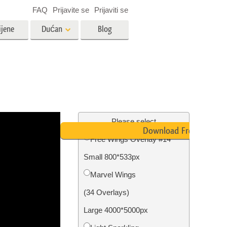
FAQ
Prijavite se
Prijaviti se
ijene
Dućan
Blog
es
Video
LUT-ovi za uređivanje videa
Profesionalni video slojevi
ija
Uređivanje fotografija nekretnina
Please select
Download Free
Free Wings Overlay #14
bavu
Small 800*533px
ijama
Obnova fotografija
Marvel Wings
(34 Overlays)
Large 4000*5000px