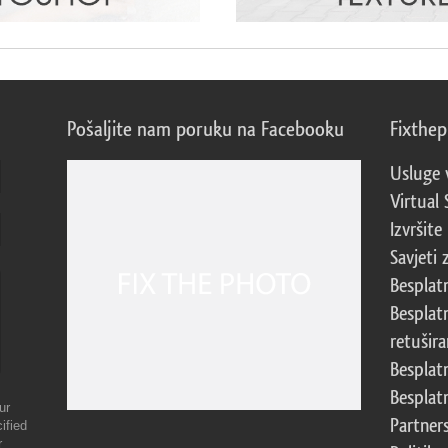
Pošaljite nam poruku na Facebooku
Fixthe
Usluge 
Virtual 
Izvršite
Savjeti 
Besplat
Besplat
retušira
Besplat
Besplat
ur
Partner
ified
r