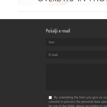
Pošalji e-mail
Ime
E-mail
By submitting the form you give us yo
consent to process the personal data spec
by you in the fields above according to ou