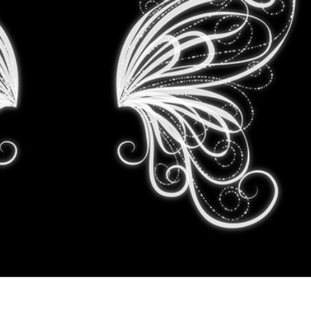
fotografija proizvoda
Uređivanje fotografija nakita
Podaci za obuku A