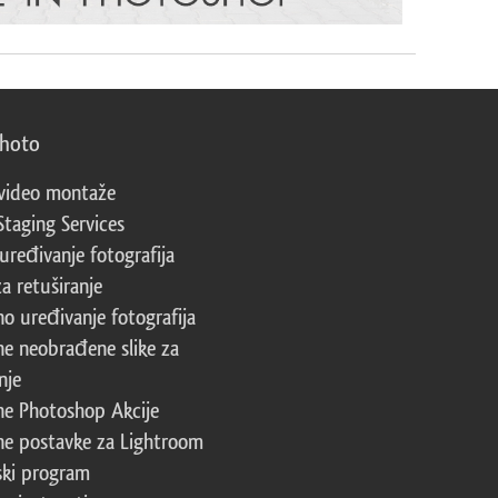
photo
video montaže
Staging Services
 uređivanje fotografija
za retuširanje
no uređivanje fotografija
ne neobrađene slike za
nje
ne Photoshop Akcije
ne postavke za Lightroom
ski program