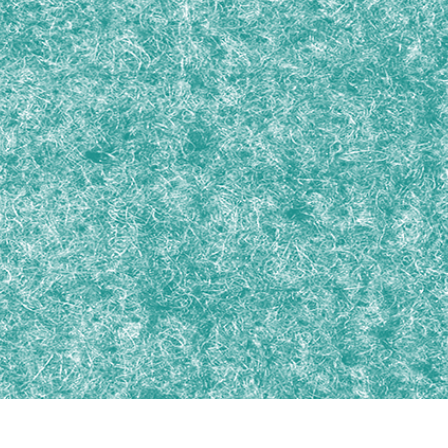
fotografija proizvoda
Uređivanje fotografija nakita
Podaci za obuku A