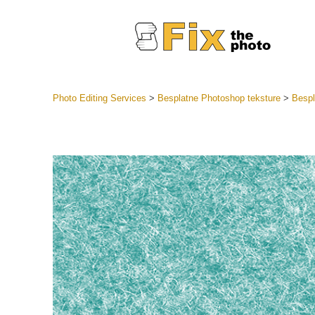
Photo Editing Services
>
Besplatne Photoshop teksture
>
Bespl
Lightroom
LR Preset
Retuš
Predposta
ponude
Mobilne P
Uređivanje 