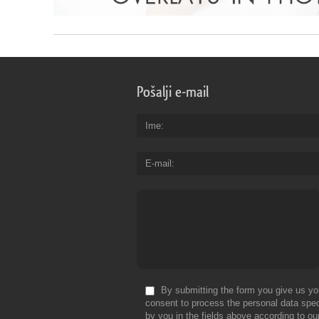
Pošalji e-mail
Ime
E-mail
By submitting the form you give us yo
consent to process the personal data spec
by you in the fields above according to ou