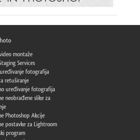
photo
video montaže
Staging Services
 uređivanje fotografija
za retuširanje
no uređivanje fotografija
ne neobrađene slike za
nje
ne Photoshop Akcije
ne postavke za Lightroom
ski program