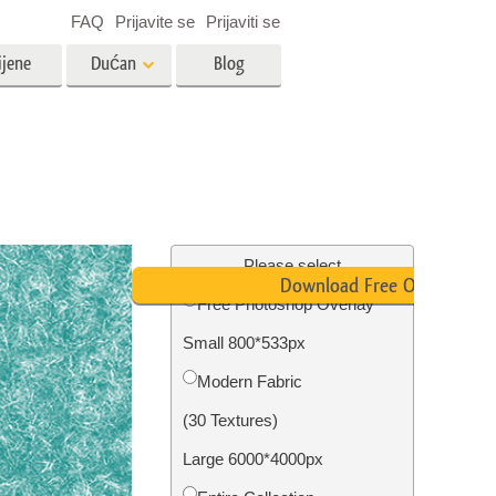
FAQ
Prijavite se
Prijaviti se
ijene
Dućan
Blog
es
Video
LUT-ovi za uređivanje videa
Profesionalni video slojevi
ija
Uređivanje fotografija nekretnina
Please select
Download Free Overlay
Free Photoshop Overlay
bavu
Small 800*533px
ijama
Obnova fotografija
Modern Fabric
(30 Textures)
Large 6000*4000px