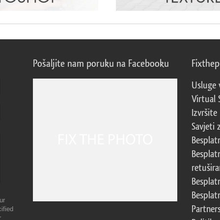
Pošaljite nam poruku na Facebooku
Fixthe
Usluge 
Virtual 
Izvršite
Savjeti 
Besplat
Besplat
retušira
Besplat
Besplat
ur
Partner
ified
r