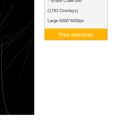
Entire Collection
I
Video Editing Services
(1783 Overlays)
Large 6000*4000px
Free download