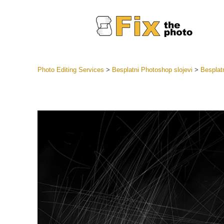
Photo Editing Services
>
Besplatni Photoshop slojevi
>
Besplatn
Lightroom
LR Preset
Retuš
Predposta
ponude
Mobilne P
Uređivanje 