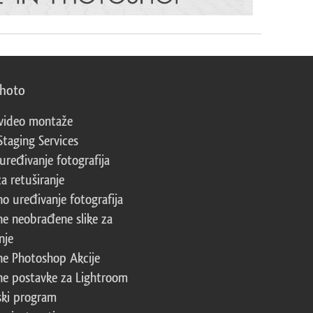
photo
video montaže
Staging Services
 uređivanje fotografija
za retuširanje
no uređivanje fotografija
ne neobrađene slike za
nje
ne Photoshop Akcije
ne postavke za Lightroom
ski program