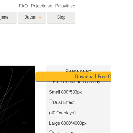
FAQ
Prijavite se
Prijaviti se
ijene
Dućan
Blog
es
Video
LUT-ovi za uređivanje videa
Profesionalni video slojevi
ija
Uređivanje fotografija nekretnina
Please select
Download Free Overlay
Free Photoshop Overlay
bavu
Small 800*533px
ijama
Obnova fotografija
Dust Effect
(40 Overlays)
Large 6000*4000px