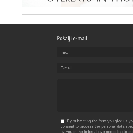
Pošalji e-mail
Ime
E-mail
By submitting the form you give us yo
consent to process the personal data spec
by you in the fields above according to ou