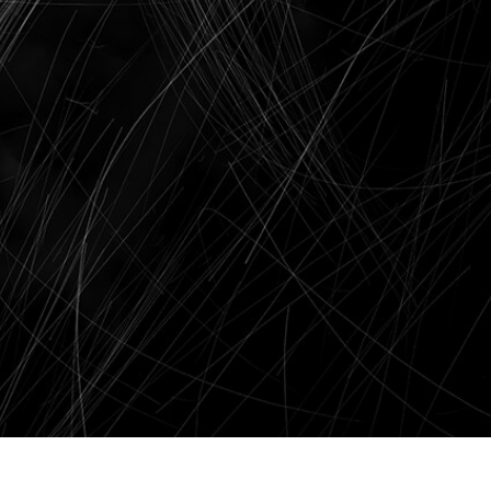
fotografija proizvoda
Uređivanje fotografija nakita
Podaci za obuku A