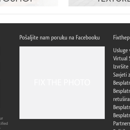
Pošaljite nam poruku na Facebooku
Fixthe
Usluge 
Virtual 
Izvršite
Savjeti 
Besplat
Besplat
retušira
Besplat
Besplat
ur
Partner
ified
r