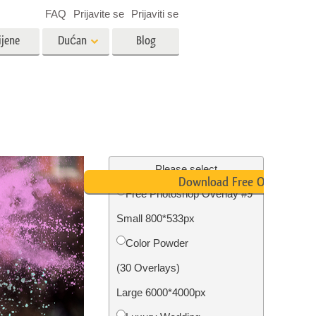
FAQ
Prijavite se
Prijaviti se
ijene
Dućan
Blog
es
Video
LUT-ovi za uređivanje videa
Profesionalni video slojevi
ija
Uređivanje fotografija nekretnina
Please select
Download Free Overlay
Free Photoshop Overlay #9
bavu
Small 800*533px
ijama
Obnova fotografija
Color Powder
(30 Overlays)
Large 6000*4000px