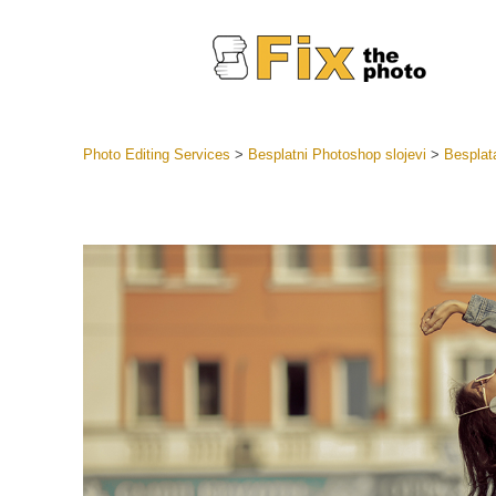
Photo Editing Services
>
Besplatni Photoshop slojevi
>
Besplata
Lightroom
LR Preset
Retuš
Predposta
ponude
Mobilne P
Uređivanje 