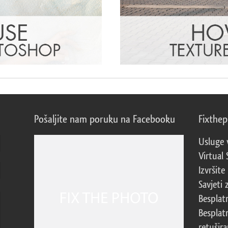
Pošaljite nam poruku na Facebooku
Fixthe
Usluge 
Virtual 
Izvršite
Savjeti 
Besplat
Besplat
retušira