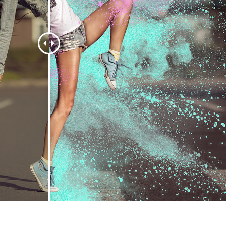
fotografija proizvoda
Uređivanje fotografija nakita
Podaci za obuku A