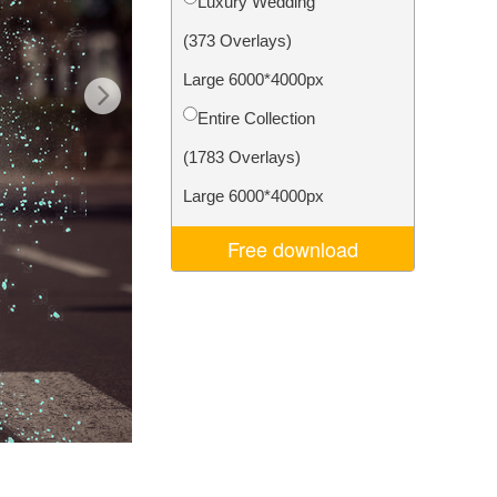
Luxury Wedding
I
Video Editing Services
(373 Overlays)
Large 6000*4000px
Entire Collection
(1783 Overlays)
Large 6000*4000px
Free download