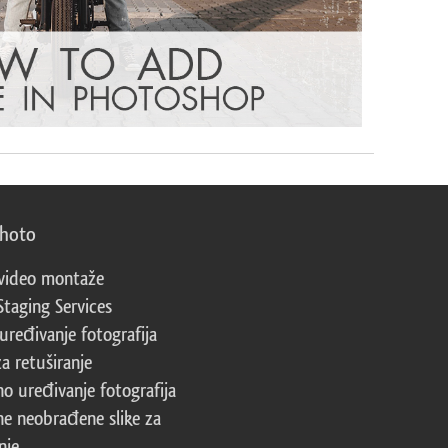
photo
video montaže
Staging Services
 uređivanje fotografija
za retuširanje
no uređivanje fotografija
ne neobrađene slike za
nje