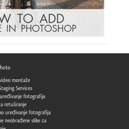
photo
video montaže
Staging Services
 uređivanje fotografija
za retuširanje
no uređivanje fotografija
ne neobrađene slike za
nje