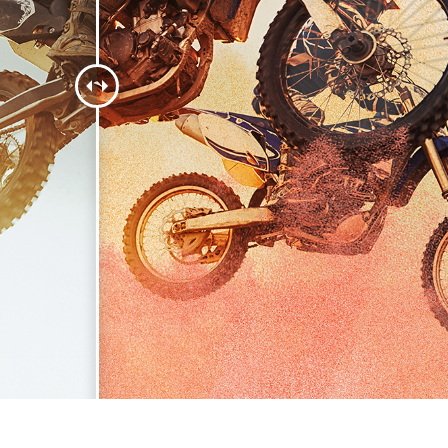
fotografija proizvoda
Uređivanje fotografija nakita
Podaci za obuku A