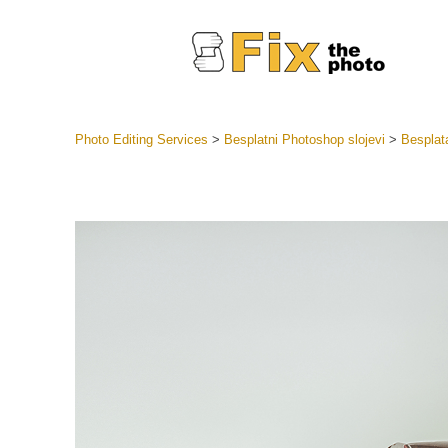
Photo Editing Services
>
Besplatni Photoshop slojevi
>
Besplata
Lightroom
LR Preset
Retuš
Predposta
ponude
Mobilne P
Uređivanje 