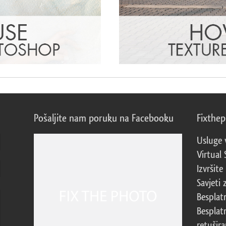
Pošaljite nam poruku na Facebooku
Fixthe
Usluge 
Virtual 
Izvršite
Savjeti 
Besplat
Besplat
retušira