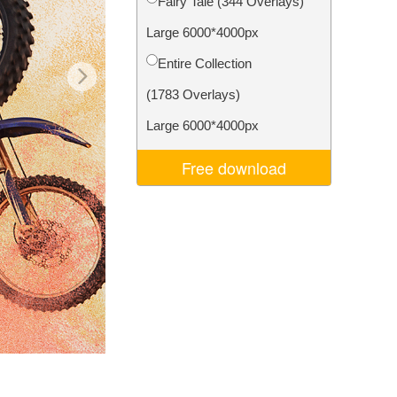
Fairy Tale (344 Overlays)
I
Video Editing Services
Large 6000*4000px
Entire Collection
(1783 Overlays)
Large 6000*4000px
Free download