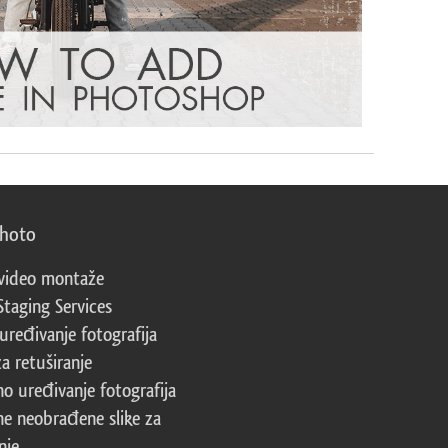
photo
video montaže
Staging Services
 uređivanje fotografija
za retuširanje
no uređivanje fotografija
ne neobrađene slike za
nje