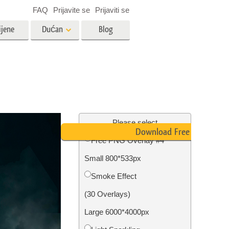
FAQ
Prijavite se
Prijaviti se
ijene
Dućan
Blog
es
Video
LUT-ovi za uređivanje videa
Profesionalni video slojevi
ija
Uređivanje fotografija nekretnina
Please select
Download Free PNG
Free PNG Overlay #4
bavu
Small 800*533px
ijama
Obnova fotografija
Smoke Effect
(30 Overlays)
Large 6000*4000px