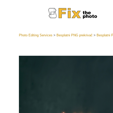
Photo Editing Services
>
Besplatni PNG prekrivač
>
Besplatni 
Lightroom
LR Preset
Retuš
Predposta
ponude
Mobilne P
Uređivanje 