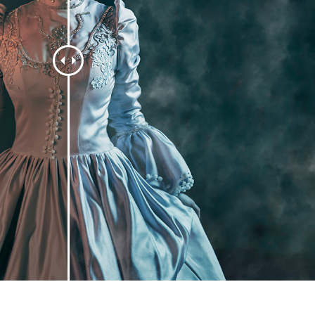
fotografija proizvoda
Uređivanje fotografija nakita
Podaci za obuku A