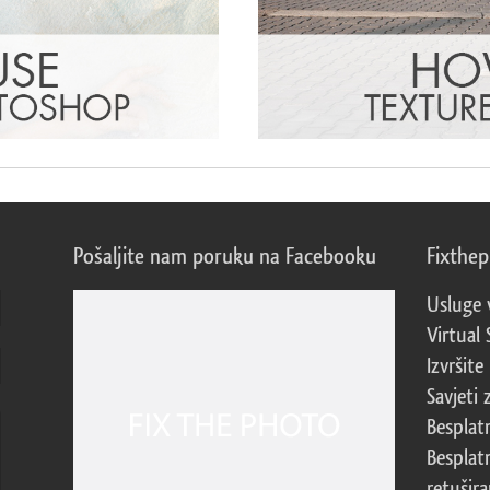
Pošaljite nam poruku na Facebooku
Fixthe
Usluge 
Virtual 
Izvršite
Savjeti 
Besplat
Besplat
retušira