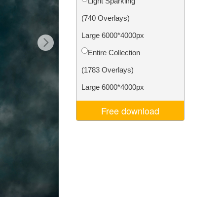
Light Sparkling
I
Video Editing Services
(740 Overlays)
Large 6000*4000px
Entire Collection
(1783 Overlays)
Large 6000*4000px
Free download