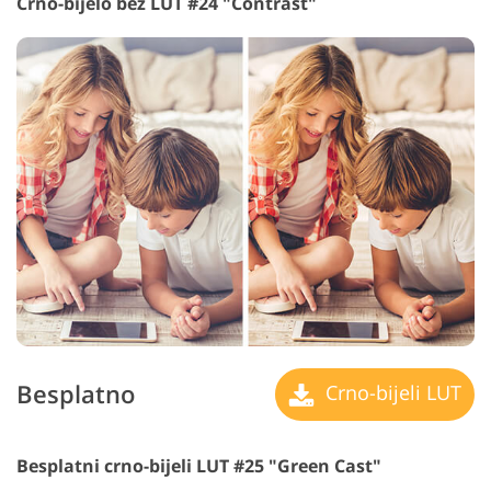
Crno-bijelo bez LUT #24 "Contrast"
Besplatno
Crno-bijeli LUT
Besplatni crno-bijeli LUT #25 "Green Cast"