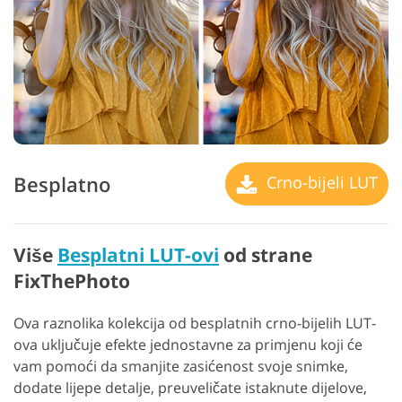
Besplatno
Crno-bijeli LUT
Više
Besplatni LUT-ovi
od strane
FixThePhoto
Ova raznolika kolekcija od besplatnih crno-bijelih LUT-
ova uključuje efekte jednostavne za primjenu koji će
vam pomoći da smanjite zasićenost svoje snimke,
dodate lijepe detalje, preuveličate istaknute dijelove,