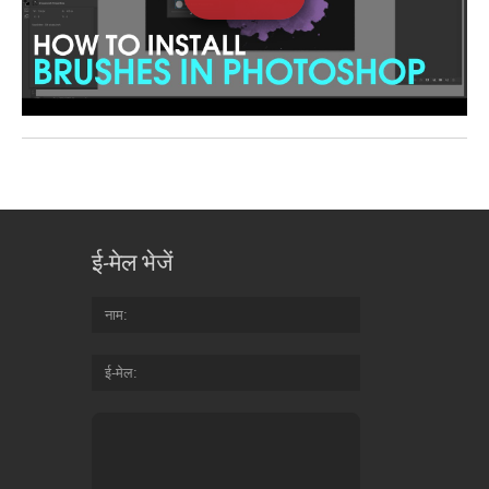
ई-मेल भेजें
नाम
ई-मेल