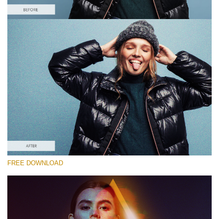
कृपया चुने
Free VHS Effect Photoshop Action #3
VHS Actions
Cinematic Complete
Entire Collection
मुफ्त डाउनलोड
FREE DOWNLOAD