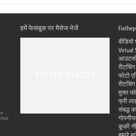
हमें फेसबुक पर मैसेज भेजें
Fixthe
वीडियो 
Virtual 
आउटसोर
रीटचिंग
फोटो एड
रीटचिंग 
मुफ्त फ
फ्री ला
संबद्ध क
ur
गोपनीय
ified
r
कूकी न
हमारे बारे