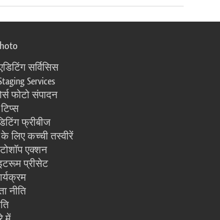
photo
एडिटिंग सर्विसिस
Staging Services
्स फोटो संपादन
 टिप्स
िटिंग फ्रीबीज
के लिए कच्ची तस्वीरें
ोटोशॉप एक्शन
इटरूम प्रीसेट
ार्यक्रम
ता नीति
ीति
 में