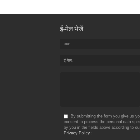
ई-मेल भेजें
नाम
ई-मेल
By submitting the form you give us yo
consent to process the personal data spec
by you in the fields above according to ou
Privacy Policy