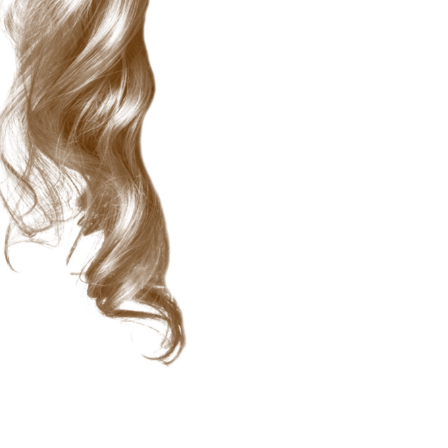
द सुधार सेवाएं
ज्वैलरी रीटचिंग सर्विसेज
एआई प्रशिक्षण डे