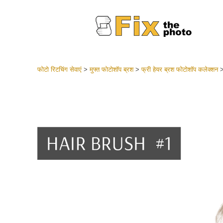
फोटो रिटचिंग सेवाएं
>
मुफ्त फोटोशॉप ब्रश
>
फ्री हेयर ब्रश फोटोशॉप कलेक्शन
लाइटरूम 
संपूर्ण LR
हेडशॉट
बेस्ट डील
मोबाइल स
शादी की फ