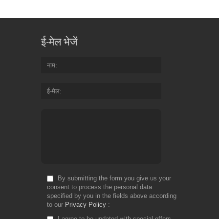
ई-मेल भेजें
नाम
ई-मेल
By submitting the form you give us your
consent to process the personal data
specified by you in the fields above according
to our
Privacy Policy
I agree to be updated with special offers