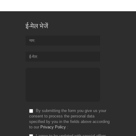
ई-मेल भेजें
नाम
ई-मेल
By submitting the form you give us your
consent to process the personal data
specified by you in the fields above according
to our
Privacy Policy
I agree to be updated with special offers