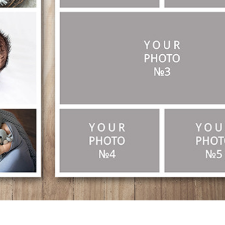
द सुधार सेवाएं
ज्वैलरी रीटचिंग सर्विसेज
एआई प्रशिक्षण डे