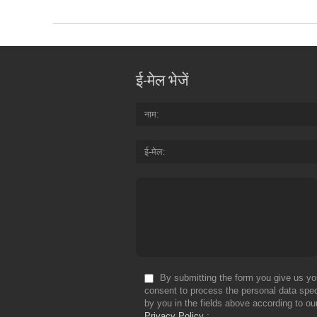
ई-मेल भेजें
नाम
ई-मेल
By submitting the form you give us yo
consent to process the personal data spec
by you in the fields above according to ou
Privacy Policy