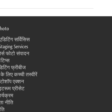
photo
एडिटिंग सर्विसिस
Staging Services
्स फोटो संपादन
 टिप्स
िटिंग फ्रीबीज
के लिए कच्ची तस्वीरें
ोटोशॉप एक्शन
इटरूम प्रीसेट
ार्यक्रम
ता नीति
ीति