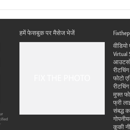
हमें फेसबुक पर मैसेज भेजें
Fixthe
वीडियो 
Virtual 
आउटसोर
रीटचिंग
फोटो एड
रीटचिंग 
मुफ्त फ
फ्री ला
संबद्ध क
ur
गोपनीय
ified
r
कूकी न