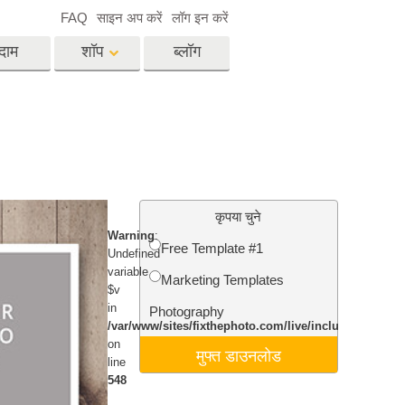
FAQ
साइन अप करें
लॉग इन करें
दाम
शॉप
ब्लॉग
es
Video
पेशेवर एलयूटी
वीडियो ओवरले
विसेज
रियल एस्टेट फोटो एडिटिंग
सर्विसेज
कृपया चुने
Warning
:
Free Template #1
Undefined
variable
Marketing Templates
$v
िसेज
फोटो स्टोर स्टेशन सर्विसेज
in
Photography
/var/www/sites/fixthephoto.com/live/includes/funct
on
मुफ्त डाउनलोड
line
548