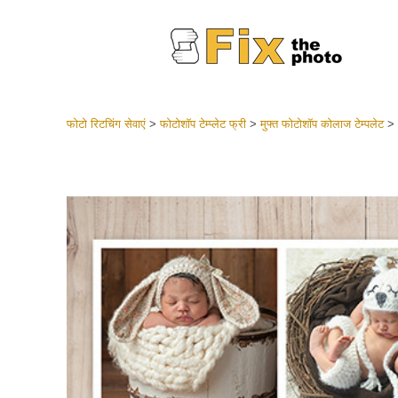
फोटो रिटचिंग सेवाएं
>
फोटोशॉप टेम्प्लेट फ्री
>
मुफ्त फोटोशॉप कोलाज टेम्पलेट
>
लाइटरूम 
संपूर्ण LR
हेडशॉट
बेस्ट डील
मोबाइल स
शादी की फ