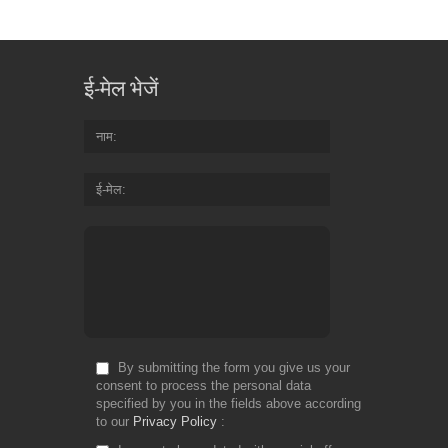
ई-मेल भेजें
नाम
ई-मेल
By submitting the form you give us your
consent to process the personal data
specified by you in the fields above according
to our
Privacy Policy