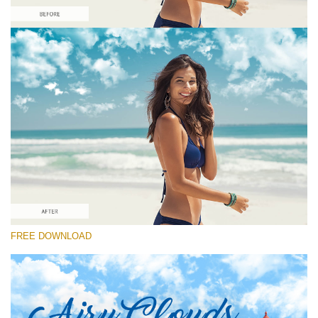
कृपया चुने
Free Ps Brush #7
Airy Clouds
(52 Ps Brushes)
मुफ्त डाउनलोड
FREE DOWNLOAD