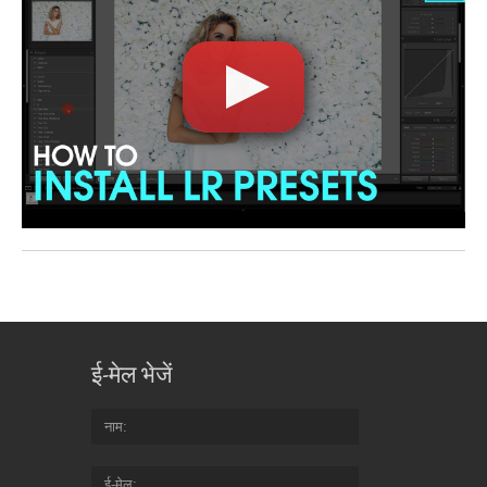
ई-मेल भेजें
नाम
ई-मेल