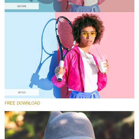
कृपया चुने
Free Pastel Preset #9
Matte Effect
(30 Lr Presets)
Matte Complete
(130 Lr Presets)
Entire Collection
FREE DOWNLOAD
(2067 Lr Presets)
मुफ्त डाउनलोड