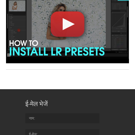
ई-मेल भेजें
नाम
ई-मेल