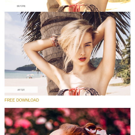
कृपया चुने
Looks Like Film Lightroom Preset #2
Dark Moody
(40 Lr Presets)
Matte Complete
(130 Lr Presets)
Must-Have Collection
FREE DOWNLOAD
(1432 Lr Presets)
मुफ्त डाउनलोड