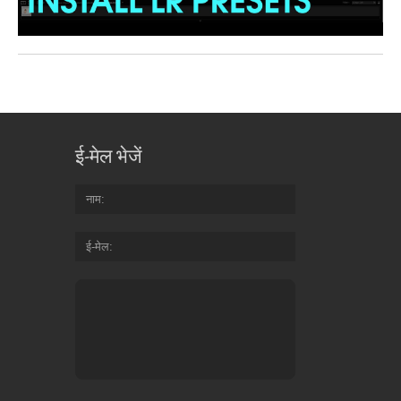
ई-मेल भेजें
नाम
ई-मेल