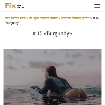
फोटो रिटचिंग सेवाएं
>
नि: शुल्क लाइटरूम प्रीसेट
>
लाइटरूम लैंडस्केप प्रीसेट
>
# 16
"Burgundy"
# 16 «Burgundy»
Do
Li
La
Pr