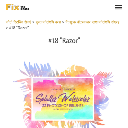
फोटो रिटचिंग सेवाएं
>
मुफ्त फोटोशॉप ब्रश
>
नि:शुल्क वॉटरकलर ब्रश फोटोशॉप संग्रह
>
#18 "Razor"
#18 "Razor"
C
li
S
at
y
the
f
but
t
an
a
rec
b
Fre
t
Wat
W
Br
P
wit
B
2
b
min
m
Wri
b