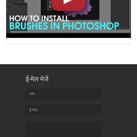
ई-मेल भेजें
नाम
ई-मेल