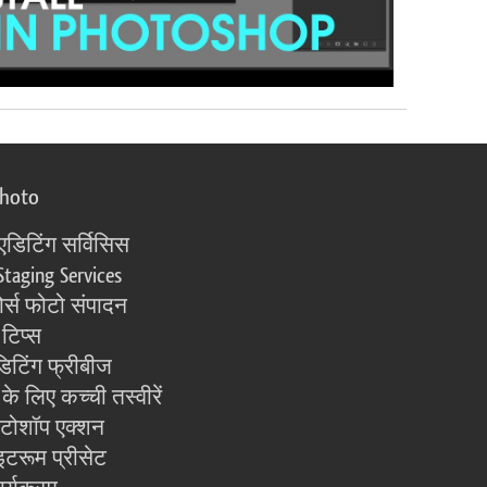
photo
एडिटिंग सर्विसिस
Staging Services
्स फोटो संपादन
 टिप्स
िटिंग फ्रीबीज
के लिए कच्ची तस्वीरें
ोटोशॉप एक्शन
इटरूम प्रीसेट