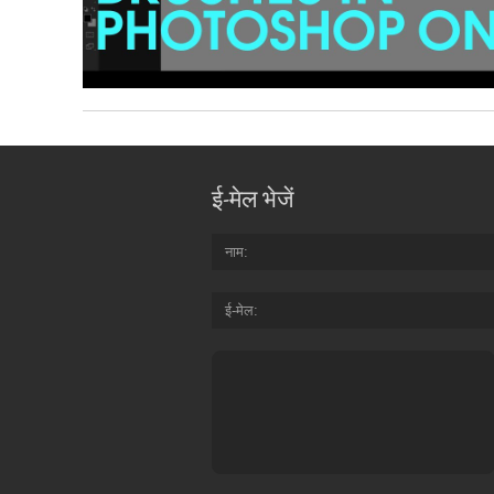
ई-मेल भेजें
नाम
ई-मेल