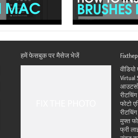
हमें फेसबुक पर मैसेज भेजें
Fixthe
वीडियो 
Virtual 
आउटसोर
रीटचिंग
फोटो एड
रीटचिंग 
मुफ्त फ
फ्री ला