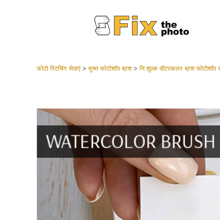
फोटो रिटचिंग सेवाएं
>
मुफ्त फोटोशॉप ब्रश
>
नि:शुल्क वॉटरकलर ब्रश फोटोशॉप स
लाइटरूम 
संपूर्ण LR
हेडशॉट
बेस्ट डील
मोबाइल स
शादी की फ