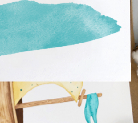
द सुधार सेवाएं
ज्वैलरी रीटचिंग सर्विसेज
एआई प्रशिक्षण डे