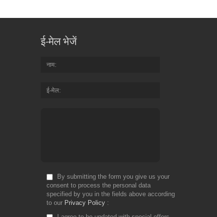
ई-मेल भेजें
नाम
ई-मेल
By submitting the form you give us your
consent to process the personal data
specified by you in the fields above according
to our
Privacy Policy
I agree to be updated with special offers