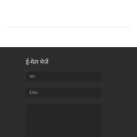
ई-मेल भेजें
नाम
ई-मेल