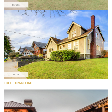
कृपया चुने
Real Estate HDR Preset #3
HDR Real Estate
(40 Lr Presets)
Real Estate Collection
(120 Lr Presets)
Must-Have Collection
FREE DOWNLOAD
(1432 Lr Presets)
मुफ्त डाउनलोड