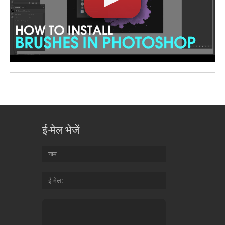
ई-मेल भेजें
नाम
ई-मेल