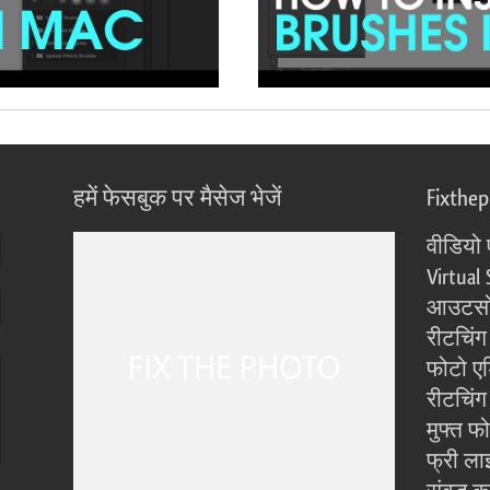
हमें फेसबुक पर मैसेज भेजें
Fixthe
वीडियो 
Virtual 
आउटसोर
रीटचिंग
फोटो एड
रीटचिंग 
मुफ्त फ
फ्री ला