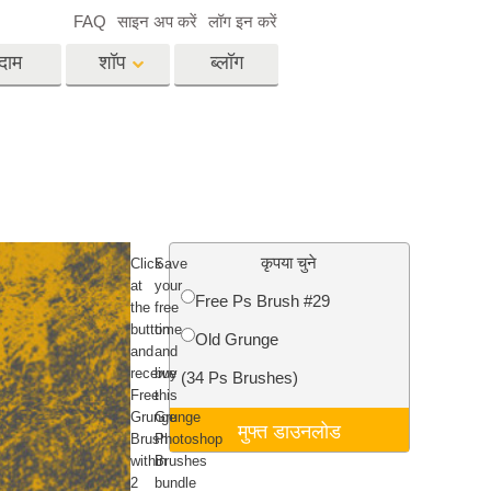
FAQ
साइन अप करें
लॉग इन करें
दाम
शॉप
ब्लॉग
es
Video
पेशेवर एलयूटी
वीडियो ओवरले
विसेज
रियल एस्टेट फोटो एडिटिंग
सर्विसेज
कृपया चुने
C
lick
Save
at
your
Free Ps Brush #29
the
free
button
time
Old Grunge
and
and
िसेज
फोटो स्टोर स्टेशन सर्विसेज
receive
buy
(34 Ps Brushes)
Free
this
Grunge
Grunge
मुफ्त डाउनलोड
Brush
Photoshop
within
Brushes
2
bundle