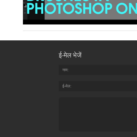
ई-मेल भेजें
नाम
ई-मेल