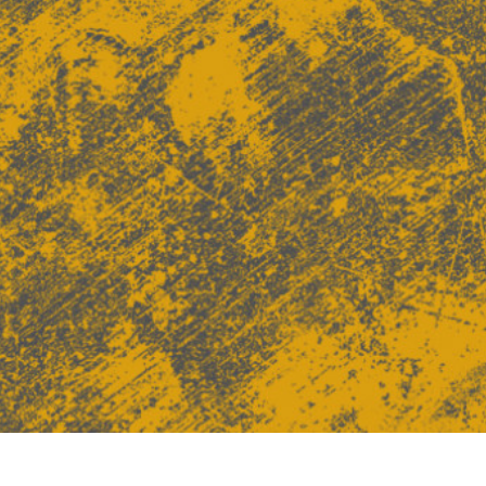
द सुधार सेवाएं
ज्वैलरी रीटचिंग सर्विसेज
एआई प्रशिक्षण डे