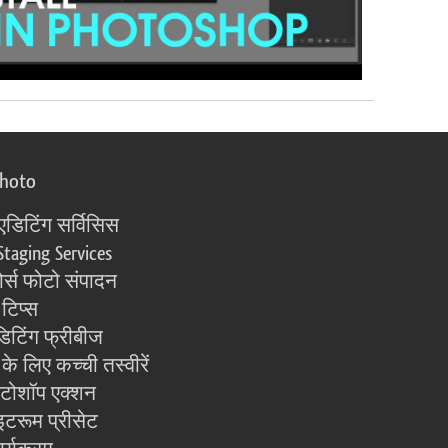
photo
एडिटिंग सर्विसिस
Staging Services
्स फोटो संपादन
 टिप्स
िटिंग फ्रीबीज
के लिए कच्ची तस्वीरें
ोटोशॉप एक्शन
इटरूम प्रीसेट