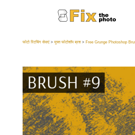
फोटो रिटचिंग सेवाएं
>
मुफ्त फोटोशॉप ब्रश
>
Free Grunge Photoshop Bru
लाइटरूम 
संपूर्ण LR
हेडशॉट
बेस्ट डील
मोबाइल स
शादी की फ