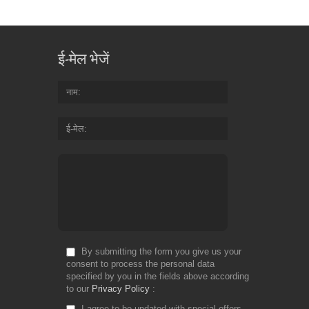
ई-मेल भेजें
नाम
ई-मेल
By submitting the form you give us your
consent to process the personal data
specified by you in the fields above according
to our
Privacy Policy
I agree to be updated with special offers