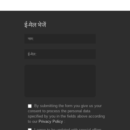
ई-मेल भेजें
नाम
ई-मेल
By submitting the form you give us your
consent to process the personal data
specified by you in the fields above according
to our
Privacy Policy
I agree to be updated with special offers