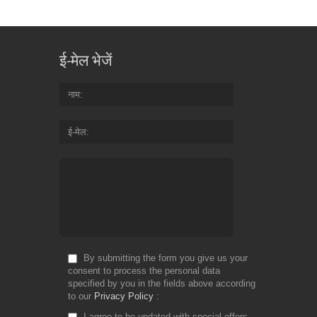
ई-मेल भेजें
नाम
ई-मेल
By submitting the form you give us your
consent to process the personal data
specified by you in the fields above according
to our
Privacy Policy
I agree to be updated with special offers