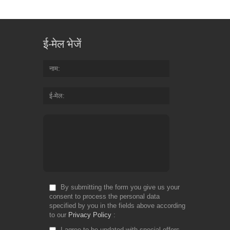
ई-मेल भेजें
नाम
ई-मेल
By submitting the form you give us your
consent to process the personal data
specified by you in the fields above according
to our
Privacy Policy
I agree to be updated with special offers