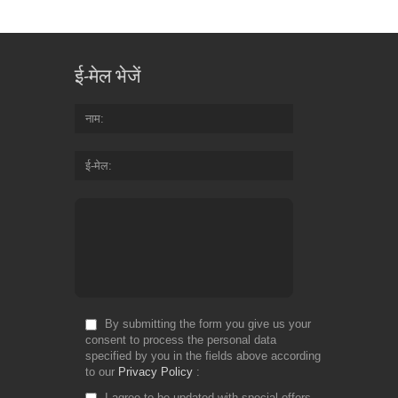
ई-मेल भेजें
नाम
ई-मेल
By submitting the form you give us your
consent to process the personal data
specified by you in the fields above according
to our
Privacy Policy
I agree to be updated with special offers