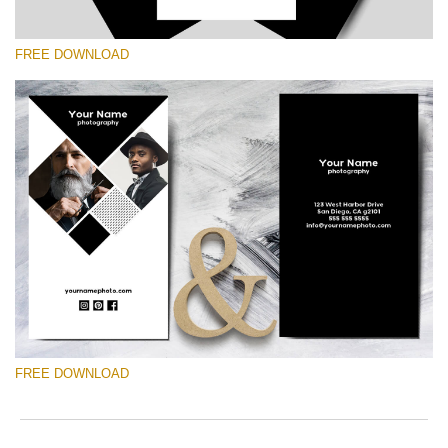
FREE DOWNLOAD
कृपया चुने
Free Template #43
Marketing Templates Photography
मुफ्त डाउनलोड
FREE DOWNLOAD