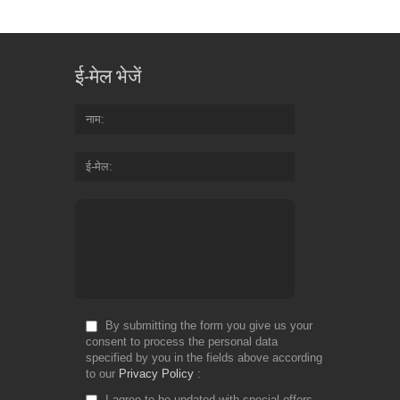
ई-मेल भेजें
नाम
ई-मेल
By submitting the form you give us your
consent to process the personal data
specified by you in the fields above according
to our
Privacy Policy
I agree to be updated with special offers