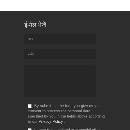
ई-मेल भेजें
नाम
ई-मेल
By submitting the form you give us your
consent to process the personal data
specified by you in the fields above according
to our
Privacy Policy
I agree to be updated with special offers