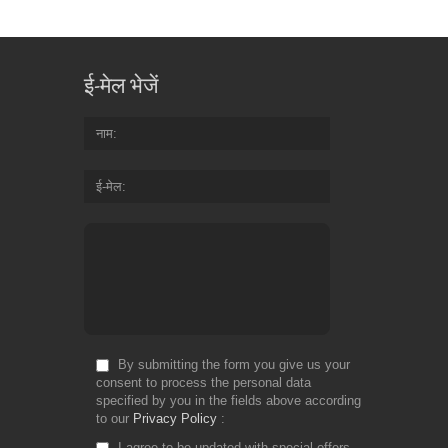
ई-मेल भेजें
नाम
ई-मेल
By submitting the form you give us your
consent to process the personal data
specified by you in the fields above according
to our
Privacy Policy
I agree to be updated with special offers