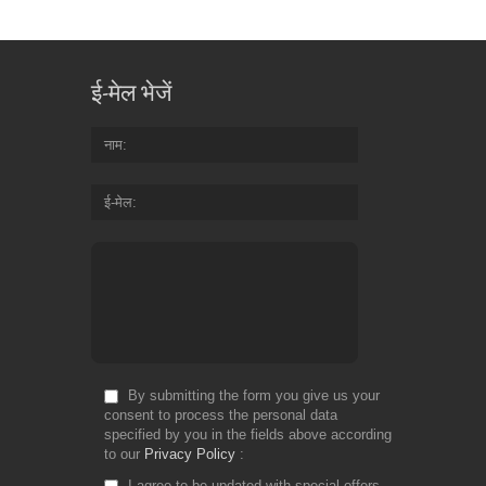
ई-मेल भेजें
नाम
ई-मेल
By submitting the form you give us your
consent to process the personal data
specified by you in the fields above according
to our
Privacy Policy
I agree to be updated with special offers