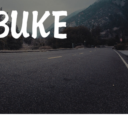
द सुधार सेवाएं
ज्वैलरी रीटचिंग सर्विसेज
एआई प्रशिक्षण डे