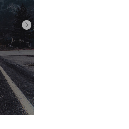
टा
Video Editing Services