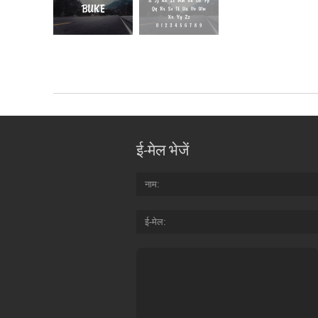
ई-मेल भेजें
नाम
ई-मेल