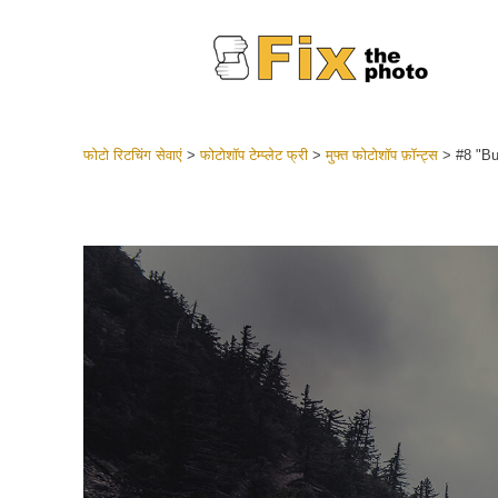
फोटो रिटचिंग सेवाएं
>
फोटोशॉप टेम्प्लेट फ्री
>
मुफ्त फोटोशॉप फ़ॉन्ट्स
>
#8 "B
लाइटरूम 
संपूर्ण LR
हेडशॉट
बेस्ट डील
मोबाइल स
शादी की फ