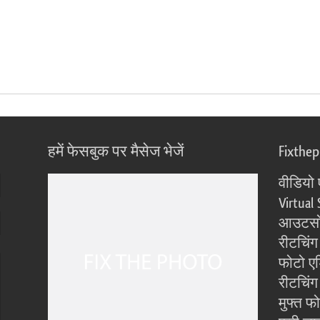
हमें फेसबुक पर मैसेज भेजें
Fixthe
वीडियो 
Virtual 
आउटसोर
रीटचिंग
फोटो एड
रीटचिंग 
मुफ्त फ