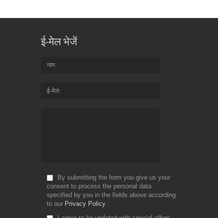
ई-मेल भेजें
नाम
ई-मेल
By submitting the form you give us your
consent to process the personal data
specified by you in the fields above according
to our
Privacy Policy
I agree to be updated with special offers