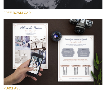
FREE DOWNLOAD
कृपया चुने
Free Font #44
Wedding Photography Templates
मुफ्त डाउनलोड
PURCHASE