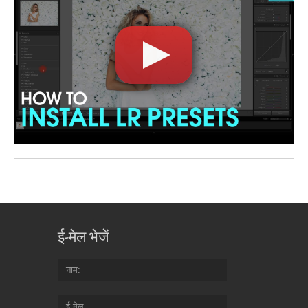
ई-मेल भेजें
नाम
ई-मेल