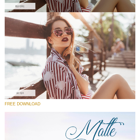
कृपया चुने
Free Matte Preset #4
Matte Dream
(70 Lr Presets)
Matte Complete
(130 Lr Presets)
Must-Have Collection
FREE DOWNLOAD
मुफ्त डाउनलोड