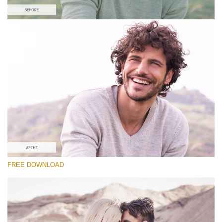
कृपया चुने
#10 Preset Vintage Lightroom
Vintage Love
(60 Lr Presets)
Matte Complete
(130 Lr Presets)
Entire Collection
FREE DOWNLOAD
(2067 Lr Presets)
मुफ्त डाउनलोड