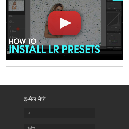
ई-मेल भेजें
नाम
ई-मेल